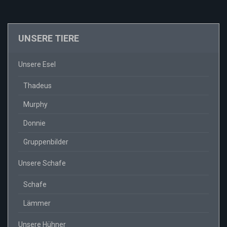
UNSERE TIERE
Unsere Esel
Thadeus
Murphy
Donnie
Gruppenbilder
Unsere Schafe
Schafe
Lämmer
Unsere Hühner