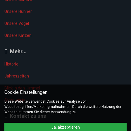
Unsere Hühner
Unsere Vögel
Unsere Katzen
Mehr...
Historie
Jahreszeiten
Blick in den Himmel
Cookie Einstellungen
Sternwarte
Diese Website verwendet Cookies zur Analyse von
Websitezugriffen/Marketingmaßnahmen. Durch die weitere Nutzung der
Website stimmen Sie dieser Verwendung zu.
Kontakt zu uns
Ja, akzeptieren