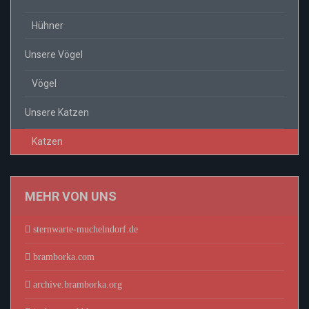
Hühner
Unsere Vögel
Vögel
Unsere Katzen
Katzen
MEHR VON UNS
sternwarte-muchelndorf.de
bramborka.com
archive.bramborka.org